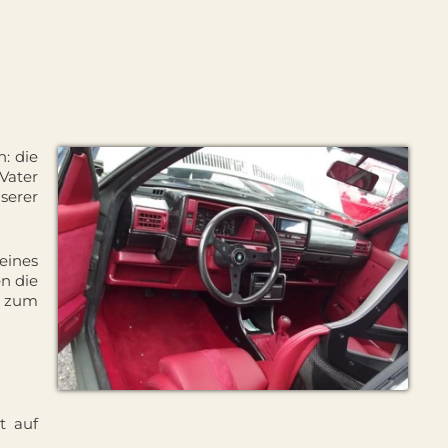
n: die
Vater
nserer
eines
en die
t zum
t auf