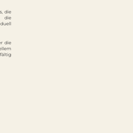
, die
 die
iduell
r die
iellem
ältig