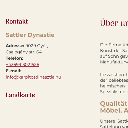
Kontakt
Über u
Sattler Dynastie
Die Firma Ká
Adresse:
9029 Győr,
Kunst der Sa
Csalogány str. 64.
auf Sohn gewa
Telefon:
Manufakturwe
+4369913021526
E-mail:
Inzwischen h
info@karpitosdinasztia.hu
der beliebtes
heimischen
Spezialisten 
Landkarte
Qualität
Möbel, 
Unsere Sattl
Sattelung von