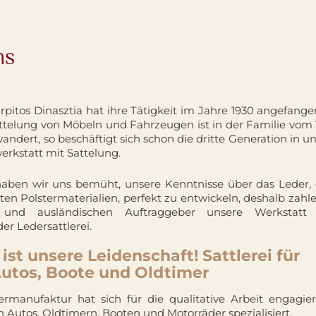
ns
rpitos Dinasztia hat ihre Tätigkeit im Jahre 1930 angefange
ttelung von Möbeln und Fahrzeugen ist in der Familie vom 
ndert, so beschäftigt sich schon die dritte Generation in u
rkstatt mit Sattelung.
aben wir uns bemüht, unsere Kenntnisse über das Leder, 
ten Polstermaterialien, perfekt zu entwickeln, deshalb zahl
 und ausländischen Auftraggeber unsere Werkstat
der Ledersattlerei.
 ist unsere Leidenschaft! Sattlerei für
Autos, Boote und Oldtimer
ermanufaktur hat sich für die qualitative Arbeit engagier
 Autos, Oldtimern, Booten und Motorräder spezialisiert.