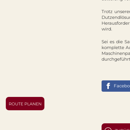
Trotz unser
Dutzendlös
Herausforder
wird.
Sei es die S
komplette Au
Maschinenp
durchgeführt
Facebo
ROUTE PLANEN