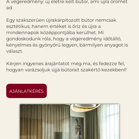
A végeredmény: új életre kelt bútor, ami újra örömet
ad
Egy szakszerűen újrakárpitozott bútor nemcsak
esztétikus, hanem értéket is őriz és újra a
mindennapok középpontjába kerülhet. Mi
gondoskodunk róla, hogy a végeredmény időtálló,
kényelmes és gyönyörű legyen, bármilyen anyagot is
választ.
Kérjen ingyenes árajánlatot még ma, és fedezze fel,
hogyan varázsoljuk újjá bútorait szakértő kezekbenl!
AJÁNLATKÉRÉS