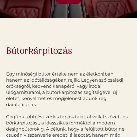
Bútorkárpitozás
Egy minőségi bútor értéke nem az életkorában,
hanem az időtállóságában rejlik. Legyen szó családi
örökségről, kedvenc kanapéról vagy irodai
ülőgarnitúráról, a bútorkárpitozás segítségével új
életet, kényelmet és megjelenést adunk régi
darabjaidnak.
Cégünk több évtizedes tapasztalattal vállal szövet- és
bőrkárpitozást, a klasszikus formáktól a modern
designbútorokig. A célunk, hogy a felújított bútor ne
csupán visszanyerje eredeti állapotát, hanem még