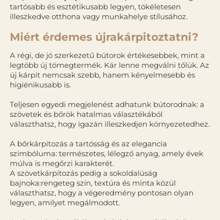
tartósabb és esztétikusabb legyen, tökéletesen
illeszkedve otthona vagy munkahelye stílusához.
Miért érdemes újrakárpitoztatni?
A régi, de jó szerkezetű bútorok értékesebbek, mint a
legtöbb új tömegtermék. Kár lenne megválni tőlük. Az
új kárpit nemcsak szebb, hanem kényelmesebb és
higiénikusabb is.
Teljesen egyedi megjelenést adhatunk bútorodnak: a
szövetek és bőrök hatalmas választékából
választhatsz, hogy igazán illeszkedjen környezetedhez.
A bőrkárpitozás a tartósság és az elegancia
szimbóluma: természetes, lélegző anyag, amely évek
múlva is megőrzi karakterét.
A szövetkárpitozás pedig a sokoldalúság
bajnoka:rengeteg szín, textúra és minta közül
választhatsz, hogy a végeredmény pontosan olyan
legyen, amilyet megálmodott.