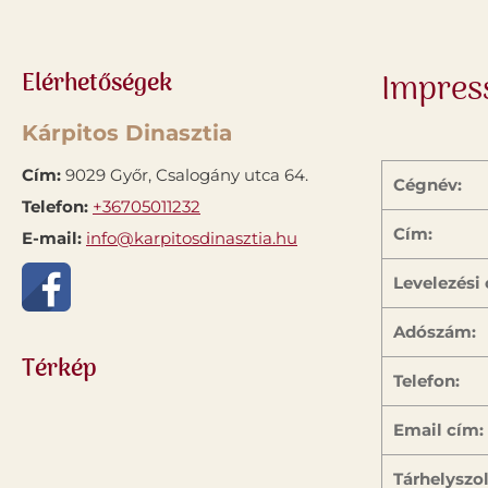
Elérhetőségek
Impre
Kárpitos Dinasztia
Cím:
9029 Győr, Csalogány utca 64.
Cégnév:
Telefon:
+36705011232
Cím:
E-mail:
info@karpitosdinasztia.hu
Levelezési 
Adószám:
Térkép
Telefon:
Email cím:
Tárhelyszo