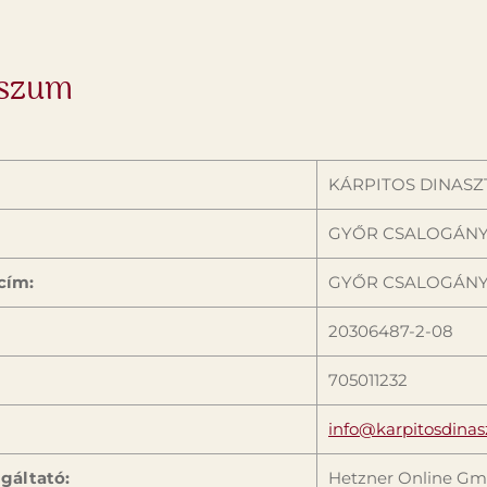
sszum
KÁRPITOS DINASZ
GYŐR CSALOGÁNY
cím:
GYŐR CSALOGÁNY
20306487-2-08
705011232
info@karpitosdinas
lgáltató:
Hetzner Online G