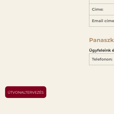
Címe:
Email címe
Panaszk
Ügyfeleink é
Telefonon:
ÚTVONALTERVEZÉS