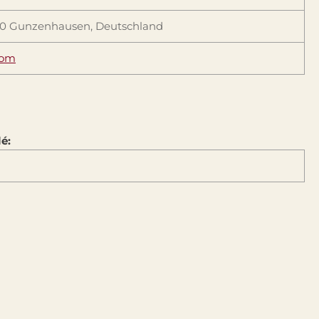
1710 Gunzenhausen, Deutschland
com
é: