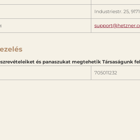
Industriestr. 25, 9
:
support@hetzner.
ezelés
szrevételeiket és panaszukat megtehetik Társaságunk fel
705011232