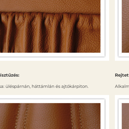
­sztűzés:
Rejtet
a: üléspárnán, háttámlán és ajtókárpiton.
Alkalm