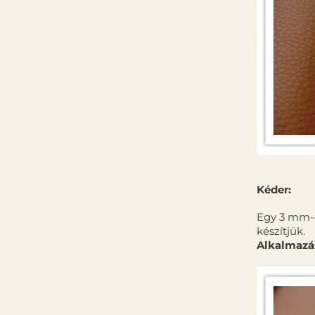
Kéder:
Egy 3 mm-e
készí­tjük.
Alkalmazá