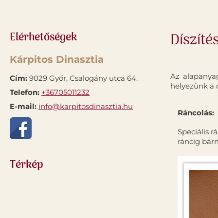
Elérhetőségek
Díszíté
Kárpitos Dinasztia
Az alapanyag
Cím:
9029 Győr, Csalogány utca 64.
helyezünk a dí
Telefon:
+36705011232
E-mail:
info@karpitosdinasztia.hu
Ráncolás:
Speciális r
ráncig bárm
Térkép