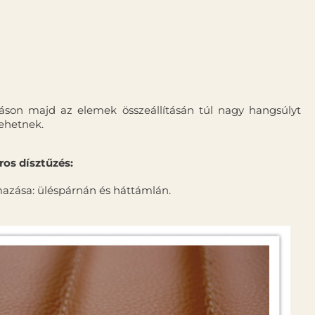
abáson majd az elemek összeállí­tásán túl nagy hangsúlyt
lehetnek.
os dí­sztűzés:
azása: üléspárnán és háttámlán.