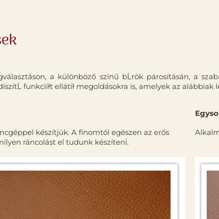
sek
választáson, a különböző szí­nű bĹrök párosí­tásán, a sz
­szí­tĹ funkciíłt ellátíł megoldásokra is, amelyek az alábbiak 
Egysor
áncgéppel készí­tjük. A finomtól egészen az erős
Alkalm
ilyen ráncolást el tudunk készí­teni.