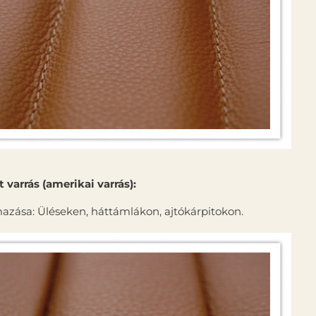
t varrás (amerikai varrás):
azása: Üléseken, háttámlákon, ajtókárpitokon.