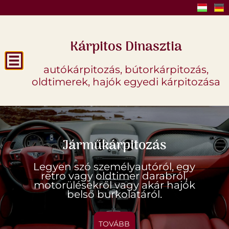
Kárpitos Dinasztia
autókárpitozás, bútorkárpitozás,
oldtimerek, hajók egyedi kárpitozása
Járműkárpitozás
Járműkárpitozás
Járműkárpitozás
Bútorkárpitozás
Bútorkárpitozás
Bútorkárpitozás
Legyen szó személyautóról, egy
Legyen szó személyautóról, egy
Legyen szó személyautóról, egy
Szakértő bútorkárpitozással új
Szakértő bútorkárpitozással új
Szakértő bútorkárpitozással új
életet adunk szeretett bútorainak,
életet adunk szeretett bútorainak,
életet adunk szeretett bútorainak,
retro vagy oldtimer darabról,
retro vagy oldtimer darabról,
retro vagy oldtimer darabról,
hogy ismét méltó díszei legyenek
hogy ismét méltó díszei legyenek
hogy ismét méltó díszei legyenek
motorülésekről vagy akár hajók
motorülésekről vagy akár hajók
motorülésekről vagy akár hajók
otthonának vagy irodájának
otthonának vagy irodájának
otthonának vagy irodájának
belső burkolatáról.
belső burkolatáról.
belső burkolatáról.
TOVÁBB
TOVÁBB
TOVÁBB
TOVÁBB
TOVÁBB
TOVÁBB